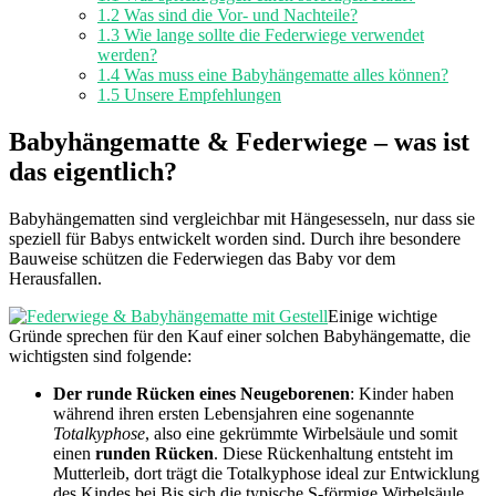
1.2
Was sind die Vor- und Nachteile?
1.3
Wie lange sollte die Federwiege verwendet
werden?
1.4
Was muss eine Babyhängematte alles können?
1.5
Unsere Empfehlungen
Babyhängematte & Federwiege – was ist
das eigentlich?
Babyhängematten sind vergleichbar mit Hängesesseln, nur dass sie
speziell für Babys entwickelt worden sind. Durch ihre besondere
Bauweise schützen die Federwiegen das Baby vor dem
Herausfallen.
Einige wichtige
Gründe sprechen für den Kauf einer solchen Babyhängematte, die
wichtigsten sind folgende:
Der runde Rücken eines Neugeborenen
: Kinder haben
während ihren ersten Lebensjahren eine sogenannte
Totalkyphose
, also eine gekrümmte Wirbelsäule und somit
einen
runden Rücken
. Diese Rückenhaltung entsteht im
Mutterleib, dort trägt die Totalkyphose ideal zur Entwicklung
des Kindes bei.Bis sich die typische S-förmige Wirbelsäule