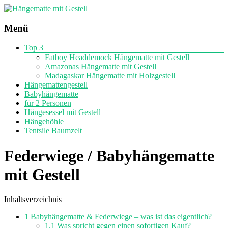
Hängematte
Menü
mit Gestell
Top 3
Test
Fatboy Headdemock Hängematte mit Gestell
Amazonas Hängematte mit Gestell
Madagaskar Hängematte mit Holzgestell
Hängemattengestell
Babyhängematte
für 2 Personen
Hängesessel mit Gestell
Hängehöhle
Tentsile Baumzelt
Federwiege / Babyhängematte
mit Gestell
Inhaltsverzeichnis
1
Babyhängematte & Federwiege – was ist das eigentlich?
1.1
Was spricht gegen einen sofortigen Kauf?