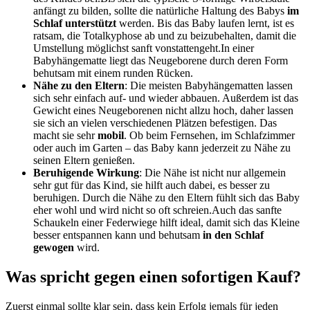
anfängt zu bilden, sollte die natürliche Haltung des Babys
im
Schlaf unterstützt
werden. Bis das Baby laufen lernt, ist es
ratsam, die Totalkyphose ab und zu beizubehalten, damit die
Umstellung möglichst sanft vonstattengeht.In einer
Babyhängematte liegt das Neugeborene durch deren Form
behutsam mit einem runden Rücken.
Nähe zu den Eltern
: Die meisten Babyhängematten lassen
sich sehr einfach auf- und wieder abbauen. Außerdem ist das
Gewicht eines Neugeborenen nicht allzu hoch, daher lassen
sie sich an vielen verschiedenen Plätzen befestigen. Das
macht sie sehr
mobil
. Ob beim Fernsehen, im Schlafzimmer
oder auch im Garten – das Baby kann jederzeit zu Nähe zu
seinen Eltern genießen.
Beruhigende Wirkung
: Die Nähe ist nicht nur allgemein
sehr gut für das Kind, sie hilft auch dabei, es besser zu
beruhigen. Durch die Nähe zu den Eltern fühlt sich das Baby
eher wohl und wird nicht so oft schreien.Auch das sanfte
Schaukeln einer Federwiege hilft ideal, damit sich das Kleine
besser entspannen kann und behutsam
in den Schlaf
gewogen
wird.
Was spricht gegen einen sofortigen Kauf?
Zuerst einmal sollte klar sein, dass kein Erfolg jemals für jeden